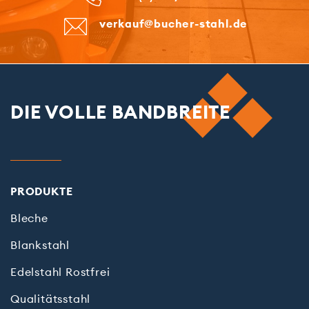
verkauf@bucher-stahl.de
verkauf@bucher-stahl.de
verkauf@bucher-stahl.de
DIE VOLLE BANDBREITE
PRODUKTE
Bleche
Blankstahl
Edelstahl Rostfrei
Qualitätsstahl