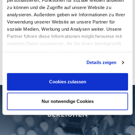
personalisieren, Funktionen für soziale Medien anbieten
zu können und die Zugriffe auf unsere Website zu
analysieren. Außerdem geben wir Informationen zu Ihrer
Verwendung unserer Website an unsere Partner für
soziale Medien, Werbung und Analysen weiter. Unsere
Partner führen diese Informationen möglicherweise mit
weiteren Daten zusammen, die Sie ihnen bereitgestellt
haben oder die sie im Rahmen Ihrer Nutzung der Dienste
SCHNELLIGKEIT
gesammelt haben.
Details zeigen
Cookies zulassen
Nur notwendige Cookies
HÖCHSTE QUALITÄT IN ALLEN
BEREICHEN