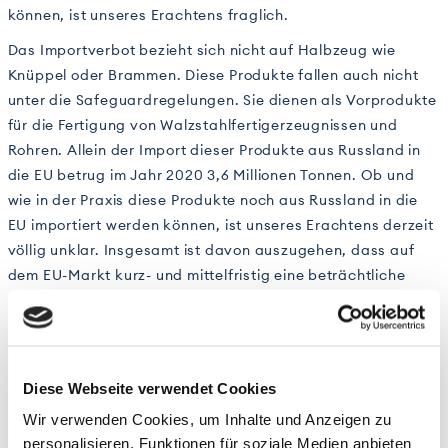
können, ist unseres Erachtens fraglich.
Das Importverbot bezieht sich nicht auf Halbzeug wie
Knüppel oder Brammen. Diese Produkte fallen auch nicht
unter die Safeguardregelungen. Sie dienen als Vorprodukte
für die Fertigung von Walzstahlfertigerzeugnissen und
Rohren. Allein der Import dieser Produkte aus Russland in
die EU betrug im Jahr 2020 3,6 Millionen Tonnen. Ob und
wie in der Praxis diese Produkte noch aus Russland in die
EU importiert werden können, ist unseres Erachtens derzeit
völlig unklar. Insgesamt ist davon auszugehen, dass auf
dem EU-Markt kurz- und mittelfristig eine beträchtliche
Menge an Stahlprodukten fehlen wird.
Kostenentwicklungen
Die Preise für die zur Stahlherstellung benötigten Rohstoffe
Diese Webseite verwendet Cookies
waren schon im letzten Jahr auf einem hohen Niveau. In
Wir verwenden Cookies, um Inhalte und Anzeigen zu
den letzten Wochen sind nahezu alle Rohstoffpreise stark
personalisieren, Funktionen für soziale Medien anbieten
gestiegen, manche sogar geradezu explodiert. Ersteres gilt