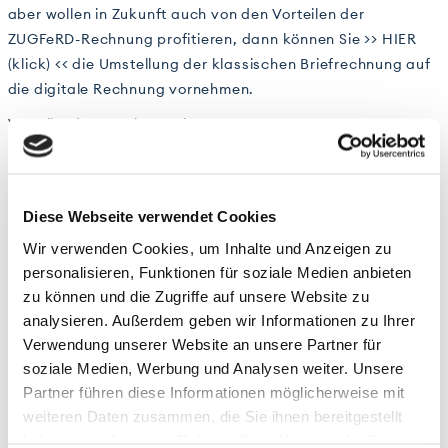
aber wollen in Zukunft auch von den Vorteilen der
ZUGFeRD-Rechnung profitieren, dann können Sie >>
HIER
(klick)
<< die Umstellung der klassischen Briefrechnung auf
die digitale Rechnung vornehmen.
Vorteile einer Rechnung im ZUGFeRD-Format:
Branchenunabhängiger, internationaler Standard
ZUGFeRD-Rechnungen sind durchsuchbar und
entsprechen allen gesetzlichen Anforderungen zur
Diese Webseite verwendet Cookies
Revisionssicherheit (PDF/A-3-Format dient als Format zur
Langzeitarchivierung)
Wir verwenden Cookies, um Inhalte und Anzeigen zu
Rechnungen lassen sich auf diversem elektronischem
personalisieren, Funktionen für soziale Medien anbieten
Weg (E-Mail, Download etc.) austauschen
zu können und die Zugriffe auf unsere Website zu
Zahlungsabläufe lassen sich automatisieren und
analysieren. Außerdem geben wir Informationen zu Ihrer
vereinfachen, während Fehler durch die manuelle Daten-
Verwendung unserer Website an unsere Partner für
und Belegerfassung wegfallen
Besitzt Ihr ERP-System eine Einlesemöglichkeit für die
soziale Medien, Werbung und Analysen weiter. Unsere
XML-Datei oder wird die Integrationsplattform eines
Partner führen diese Informationen möglicherweise mit
Drittanbieters verwendet, können ebenfalls
weiteren Daten zusammen, die Sie ihnen bereitgestellt
Eingangsrechnungen schneller bearbeitet werden - bis
haben oder die sie im Rahmen Ihrer Nutzung der Dienste